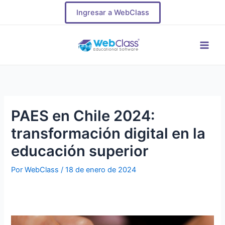
Ir
Navegación
Ingresar a WebClass
al
de
contenido
entradas
Main
Men
PAES en Chile 2024:
transformación digital en la
educación superior
Por
WebClass
/
18 de enero de 2024