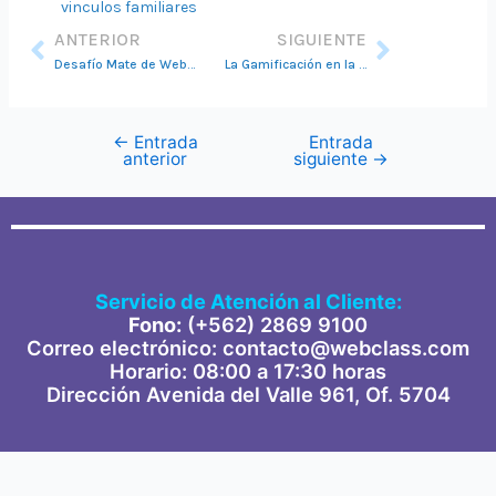
vinculos familiares
Ant
Siguie
ANTERIOR
SIGUIENTE
Desafío Mate de WebClass: Matemáticas en acción
La Gamificación en la Educación Escolar | Vuelta a clases 2024
←
Entrada
Entrada
anterior
siguiente
→
Servicio de Atención al Cliente:
Fono:
(+562) 2869 91
00
Correo electrónico: contacto@webclass.com
Horario: 08:00 a 17:30 horas
Dirección Avenida del Valle 961, Of. 5704
F
T
I
Y
L