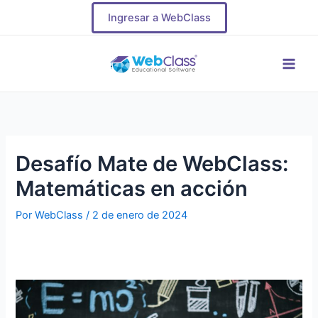
Ir
Navegación
Ingresar a WebClass
al
de
contenido
entradas
Main
Men
Desafío Mate de WebClass:
Matemáticas en acción
Por
WebClass
/
2 de enero de 2024