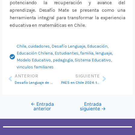
potenciando la recuperación y avance del
aprendizaje. Desafío Mate se presenta como una
herramienta integral para transformar la experiencia
educativa en matemáticas en Chile.
Chile
,
cuidadores
,
Desafío Lenguaje
,
Educación
,
Educación Chilena
,
Estudiantes
,
familia
,
lenguaje
,
Modelo Educativo
,
pedagogia
,
Sistema Educativo
,
vinculos familiares
Ant
Siguie
ANTERIOR
SIGUIENTE
Desafío Lenguaje de WebClass: Transformando la educación con tecnología innovadora
PAES en Chile 2024: transformación digital en la educación superior
←
Entrada
Entrada
anterior
siguiente
→