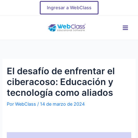
Ir
Navegación
Ingresar a WebClass
al
de
contenido
entradas
Main
Men
El desafío de enfrentar el
ciberacoso: Educación y
tecnología como aliados
Por
WebClass
/
14 de marzo de 2024