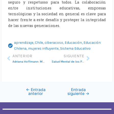
seguro y respetuoso para todos. La colaboración
entre instituciones educativas, empresas
tecnológicas y la sociedad en general es clave para
hacer frente a este desafío y proteger la integridad
de las nuevas generaciones.
aprendizaje
,
Chile
,
ciberacoso
,
Educación
,
Educación
Chilena
,
mujeres influyente
,
Sistema Educativo
Ant
Siguie
ANTERIOR
SIGUIENTE
Adriana Hoffmann: Mujeres forjando el futuro de la educación en Chile
Salud Mental de los Profesores: Una prioridad ergente en la educación 2024
←
Entrada
Entrada
anterior
siguiente
→