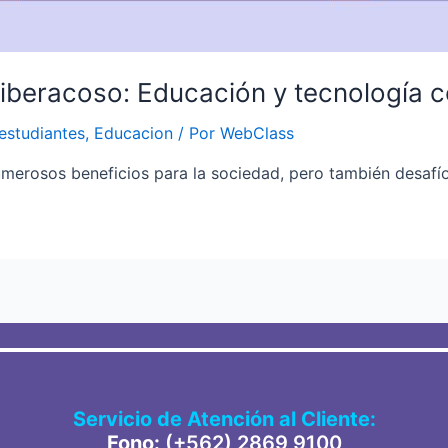
 ciberacoso: Educación y tecnología 
estudiantes
,
Educacion
/ Por
WebClass
merosos beneficios para la sociedad, pero también desafío
Servicio de Atención al Cliente:
Fono:
(+562) 2869 91
00