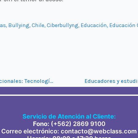
nas
,
Bullying
,
Chile
,
Ciberbullyng
,
Educación
,
Educación 
Explorando las joyas nacionales: Tecnologías educativas chilenas
Servicio de Atención al Cliente:
Fono:
(+562) 2869 91
00
Correo electrónico: contacto@webclass.com