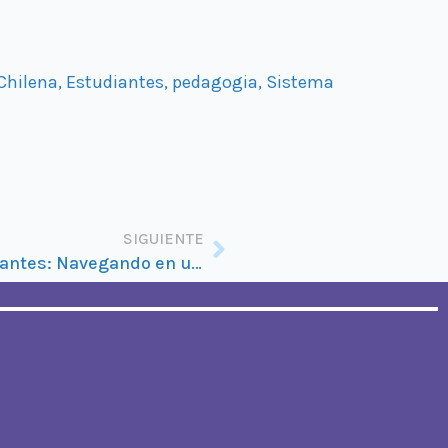
Chilena
,
Estudiantes
,
pedagogia
,
Sistema
Siguiente
SIGUIENTE
Educadores y estudiantes: Navegando en un mar de desinformación