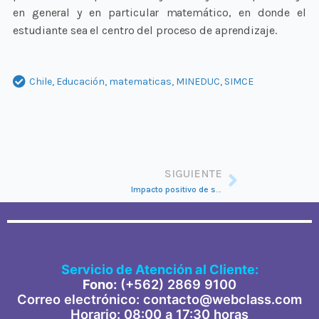
en general y en particular matemático, en donde el
estudiante sea el centro del proceso de aprendizaje.
Chile
,
Educación
,
matematicas
,
MINEDUC
,
SIMCE
Siguient
SIGUIENTE
Impacto positivo de softwares en la gestión educativa en Chile y Latinoamérica.
Servicio de Atención al Cliente:
Fono:
(+562) 2869 91
00
Correo electrónico: contacto@webclass.com
Horario: 08:00 a 17:30 horas